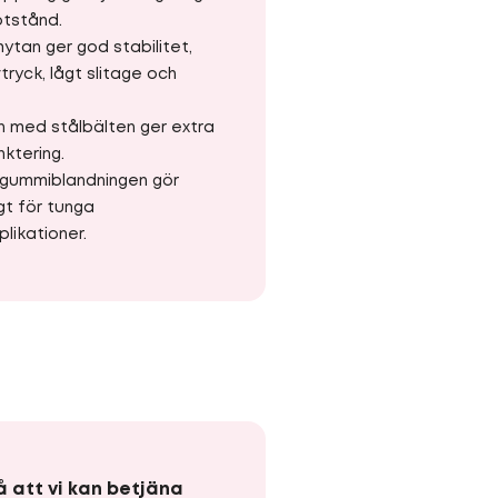
otstånd.
ytan ger god stabilitet,
ryck, lågt slitage och
n med stålbälten ger extra
ktering.
 gummiblandningen gör
gt för tunga
likationer.
å att vi kan betjäna