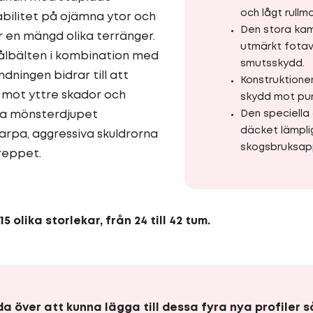
och lågt rullm
abilitet på ojämna ytor och
Den stora kam
r en mängd olika terränger.
utmärkt fotavt
ålbälten i kombination med
smutsskydd.
dningen bidrar till att
Konstruktione
mot yttre skador och
skydd mot pun
da mönsterdjupet
Den speciella
däcket lämpli
arpa, aggressiva skuldrorna
skogsbruksapp
greppet.
15 olika storlekar, från 24 till 42 tum.
da över att kunna lägga till dessa fyra nya profiler s