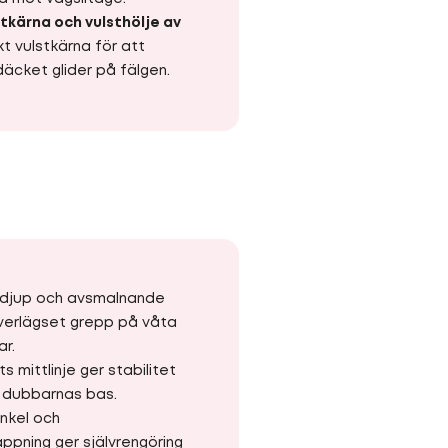
stkärna och vulsthölje av
kt vulstkärna för att
däcket glider på fälgen.
rdjup och avsmalnande
överlägset grepp på våta
ar.
s mittlinje ger stabilitet
d dubbarnas bas.
inkel och
ppning ger självrengöring