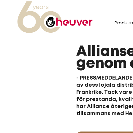
Produkt
Allians
genom a
- PRESSMEDDELANDE - 
av dess lojala distr
Frankrike. Tack var
för prestanda, kvalit
har Alliance återige
tillsammans med Heu