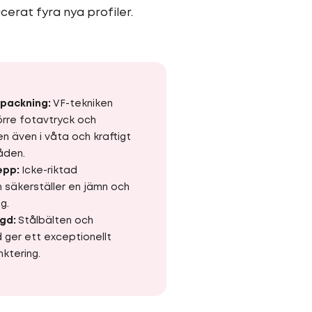
cerat fyra nya profiler.
packning:
VF-tekniken
örre fotavtryck och
n även i våta och kraftigt
åden.
epp:
Icke-riktad
n säkerställer en jämn och
g.
ngd:
Stålbälten och
ger ett exceptionellt
ktering.