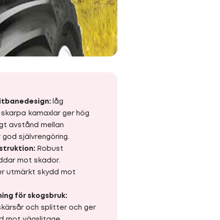
litbanedesign:
låg
 skarpa kamaxlar ger hög
ngt avstånd mellan
god självrengöring.
struktion:
Robust
yddar mot skador.
er utmärkt skydd mot
ing för skogsbruk:
kärsår och splitter och ger
 mot vägslitage.