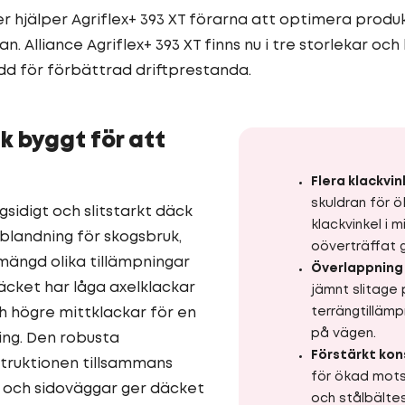
hjälper Agriflex+ 393 XT förarna att optimera produk
. Alliance Agriflex+ 393 XT finns nu i tre storlekar oc
d för förbättrad driftprestanda.
k byggt för att
Flera klackvin
skuldran för 
gsidigt och slitstarkt däck
klackvinkel i m
blandning för skogsbruk,
oöverträffat 
mängd olika tillämpningar
Överlappning 
Däcket har låga axelklackar
jämnt slitage 
 högre mittklackar för en
terrängtilläm
på vägen.
ng. Den robusta
Förstärkt kon
truktionen tillsammans
för ökad mot
r och sidoväggar ger däcket
och stålbälte