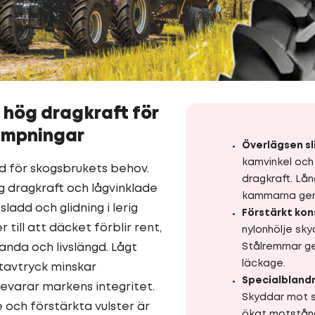
 hög dragkraft för
ämpningar
Överlägsen s
kamvinkel och
ad för skogsbrukets behov.
dragkraft. Lå
 dragkraft och lågvinklade
kammarna ger 
ladd och glidning i lerig
Förstärkt kon
 till att däcket förblir rent,
nylonhölje sk
anda och livslängd. Lågt
Stålremmar g
läckage.
tavtryck minskar
Specialblandn
varar markens integritet.
Skyddar mot s
och förstärkta vulster är
ökat motstånd