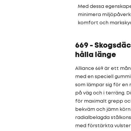
Med dessa egenskaper 
minimera miljöpåverkan
komfort och markskyd
669 - Skogsdäc
hålla länge
Alliance 669 är ett mån
med en speciell gummi
som lämpar sig för en 
på väg och i terräng. 
för maximalt grepp och
bekväm och jämn körni
radialbelagda stålkons
med förstärkta vulste