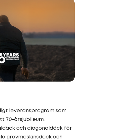
idigt leveransprogram som
tt 70-årsjubileum.
aldäck och diagonaldäck för
bila grävmaskinsdäck och