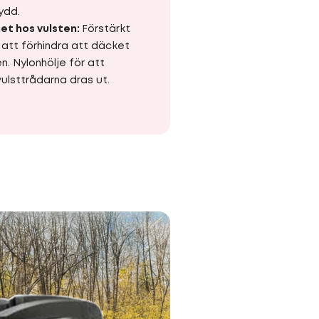
ydd.
et hos vulsten:
Förstärkt
 att förhindra att däcket
en. Nylonhölje för att
vulsttrådarna dras ut.