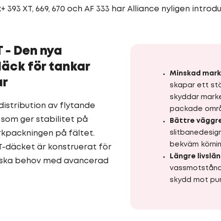
 393 XT, 669, 670 och AF 333 har Alliance nyligen introdu
T - Den nya
äck för tankar
Minskad mark
ar
skapar ett st
skyddar marke
distribution av flytande
packade omr
 som ger stabilitet på
Bättre väggr
kpackningen på fältet.
slitbanedesig
bekväm körnin
XT-däcket är konstruerat för
Längre livslä
itiska behov med avancerad
vassmotstånd 
skydd mot pun