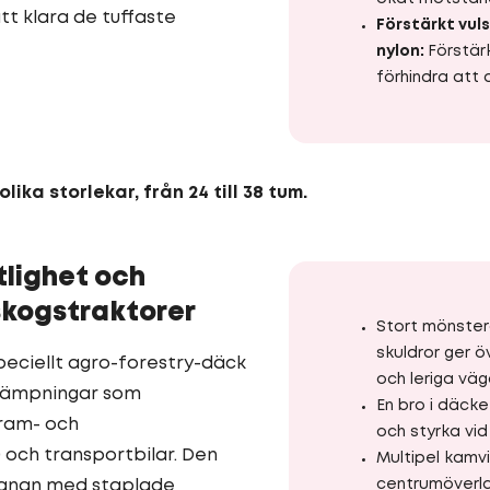
tt klara de tuffaste
Förstärkt vul
nylon:
Förstär
förhindra att 
 olika storlekar, från 24 till 38 tum.
itlighet och
 skogstraktorer
Stort mönste
skuldror ger 
speciellt agro-forestry-däck
och leriga väg
llämpningar som
En bro i däcket
fram- och
och styrka vi
och transportbilar. Den
Multipel kamv
banan med staplade
centrumöverla