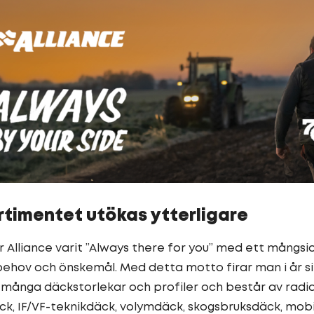
rtimentet utökas ytterligare
 Alliance varit ”Always there for you” med ett mångs
behov och önskemål. Med detta motto firar man i år si
många däckstorlekar och profiler och består av radi
äck, IF/VF-teknikdäck, volymdäck, skogsbruksdäck, mo