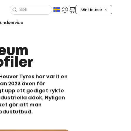
undservice
leum
filer
Heuver Tyres har varit en
dan 2023 även för
t upp ett gediget rykte
ndustriella däck. Nyligen
lket gör att man
roduktutbud.