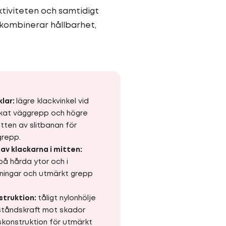
tiviteten och samtidigt
h kombinerar hållbarhet,
klar:
lägre klackvinkel vid
ökat väggrepp och högre
itten av slitbanan för
grepp.
av klackarna i mitten:
på hårda ytor och i
pningar och utmärkt grepp
struktion:
tåligt nylonhölje
ståndskraft mot skador
skonstruktion för utmärkt