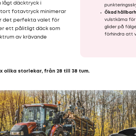
 lågt däcktryck i
punkteringssk
tort fotavtryck minimerar
Ökad hållbarh
 det perfekta valet för
vulstkärna för
glider på fälg
 ett pålitligt däck som
förhindra att 
ektrum av krävande
x olika storlekar, från 28 till 38 tum.