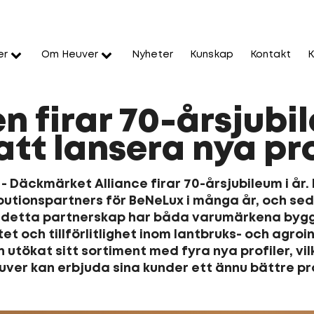
er
Om Heuver
Nyheter
Kunskap
Kontakt
K
en firar 70-årsjubi
tt lansera nya pro
Däckmärket Alliance firar 70-årsjubileum i år. 
ibutionspartners för BeNeLux i många år, och se
e detta partnerskap har båda varumärkena bygg
et och tillförlitlighet inom lantbruks- och agroi
n utökat sitt sortiment med fyra nya profiler, vi
ver kan erbjuda sina kunder ett ännu bättre p