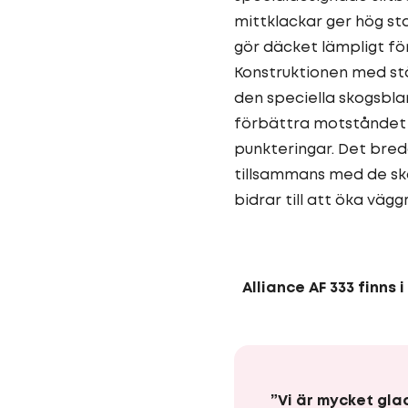
mittklackar ger hög st
gör däcket lämpligt fö
Konstruktionen med st
den speciella skogsblan
förbättra motståndet 
punkteringar. Det bre
tillsammans med de sk
bidrar till att öka väg
Alliance AF 333 finns i 
”Vi är mycket gla