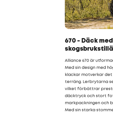
670 - Däck med
skogsbrukstill
Alliance 670 är utform
Med sin design med hög
klackar motverkar det s
terräng. Lerbrytarna ser
vilket förbättrar prest
däcktryck och stort fo
markpackningen och be
Med sin starka stomme 