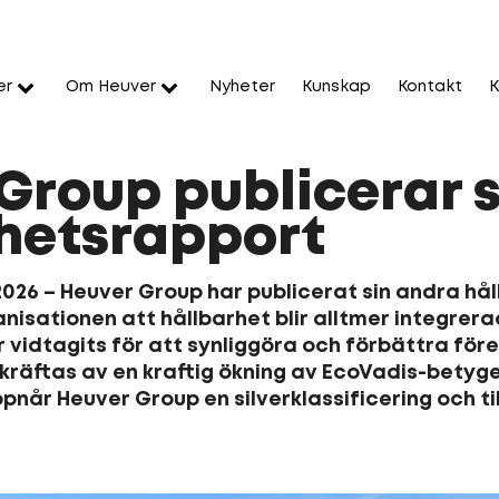
er
Om Heuver
Nyheter
Kunskap
Kontakt
K
Group publicerar 
hetsrapport
026 – Heuver Group har publicerat sin andra hål
nisationen att hållbarhet blir alltmer integrer
r vidtagits för att synliggöra och förbättra fö
räftas av en kraftig ökning av EcoVadis-betyget 
når Heuver Group en silverklassificering och ti