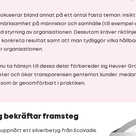
fokuserar bland annat på ett antal fasta teman: insik
märksamhet på människor och samhälle (till exempel
 styrning av organisationen. Dessutom kräver riktlinj
 konkreta resultat samt att man tydliggör vilka håll
r organisationen.
u ta hänsyn till dessa delar förbereder sig Heuver Gro
heter och ökar transparensen gentemot kunder, medar
som är genomförbart i praktiken.
 bekräftar framsteg
uppnått ett silverbetyg från EcoVadis.