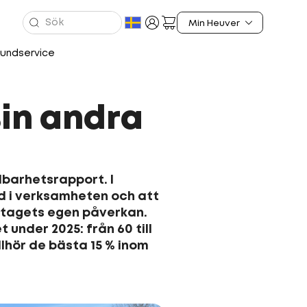
undservice
sin andra
lbarhetsrapport. I
ad i verksamheten och att
retagets egen påverkan.
under 2025: från 60 till
llhör de bästa 15 % inom