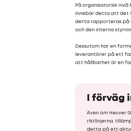
På organisatorisk nivå 
innebär detta att det t
detta rapporteras på e
och den interna styrni
Dessutom har en formel
leverantörer på ett fa
att hållbarhet är en f
I förväg 
Även om Heuver Gr
riktlinjerna, tillä
detta på ett aktue