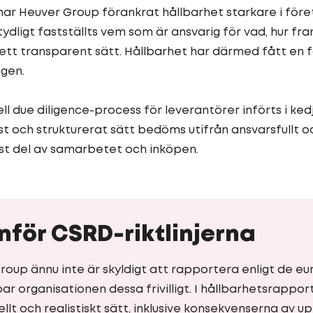
har Heuver Group förankrat hållbarhet starkare i föret
ydligt fastställts vem som är ansvarig för vad, hur fr
tt transparent sätt. Hållbarhet har därmed fått en f
ngen.
l due diligence-process för leverantörer införts i ked
st och strukturerat sätt bedöms utifrån ansvarsfullt o
ast del av samarbetet och inköpen.
inför CSRD-riktlinjerna
oup ännu inte är skyldigt att rapportera enligt de e
mpar organisationen dessa frivilligt. I hållbarhetsrappo
llt och realistiskt sätt, inklusive konsekvenserna av up