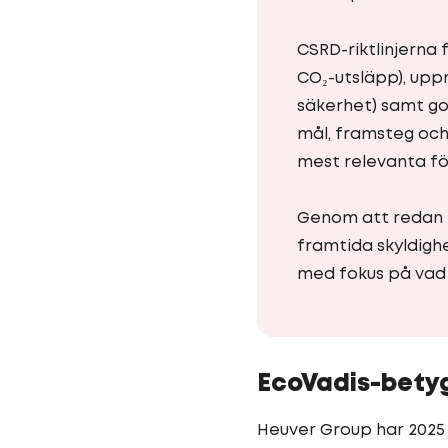
CSRD-riktlinjerna 
CO₂-utsläpp), upp
säkerhet) samt god
mål, framsteg och
mest relevanta fö
Genom att redan n
framtida skyldig
med fokus på vad 
EcoVadis-betyg
Heuver Group har 2025 