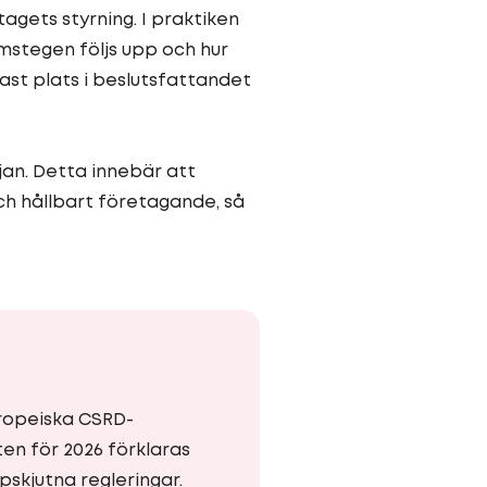
agets styrning. I praktiken
amstegen följs upp och hur
ast plats i beslutsfattandet
jan. Detta innebär att
ch hållbart företagande, så
uropeiska CSRD-
rten för 2026 förklaras
pskjutna regleringar.