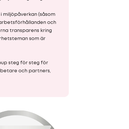
t i miljöpåverkan (såsom
 arbetsförhållanden och
erna transparens kring
barhetsteman som är
up steg för steg för
betare och partners,