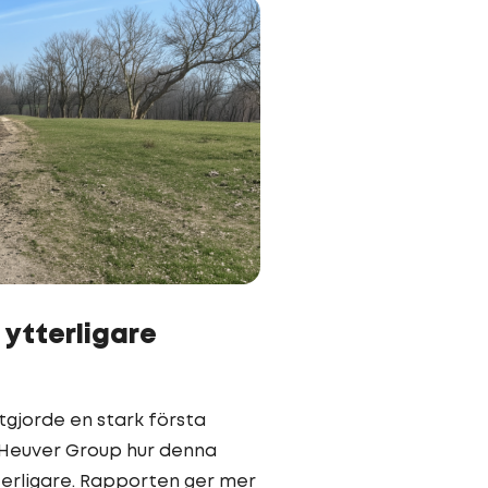
l ytterligare
tgjorde en stark första
r Heuver Group hur denna
terligare. Rapporten ger mer