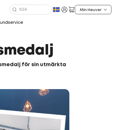
undservice
smedalj
nsmedalj för sin utmärkta