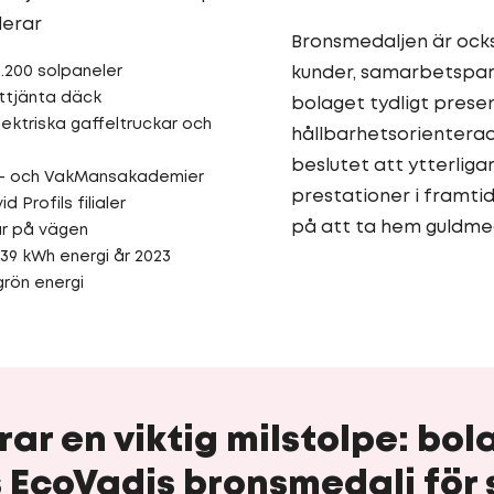
derar
Bronsmedaljen är ock
3.200 solpaneler
kunder, samarbetspart
ttjänta däck
bolaget tydligt prese
ektriska gaffeltruckar och
hållbarhetsorienterad
beslutet att ytterliga
er- och VakMansakademier
prestationer i framtid
 Profils filialer
på att ta hem guldme
bar på vägen
439 kWh energi år 2023
grön energi
rar en viktig milstolpe: bol
s EcoVadis bronsmedalj för 