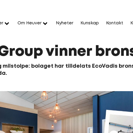
er
Om Heuver
Nyheter
Kunskap
Kontakt
K
Group vinner bron
ig milstolpe: bolaget har tilldelats EcoVadis bro
da.