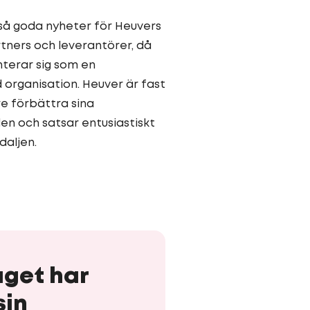
så goda nyheter för Heuvers
ners och leverantörer, då
nterar sig som en
 organisation. Heuver är fast
re förbättra sina
en och satsar entusiastiskt
daljen.
aget har
sin