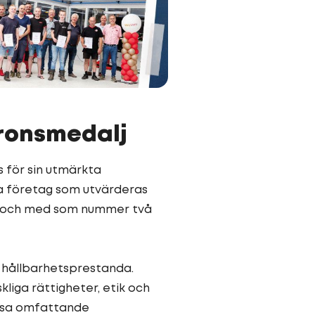
bronsmedalj
s för sin utmärkta
a företag som utvärderas
ill och med som nummer två
s hållbarhetsprestanda.
liga rättigheter, etik och
essa omfattande