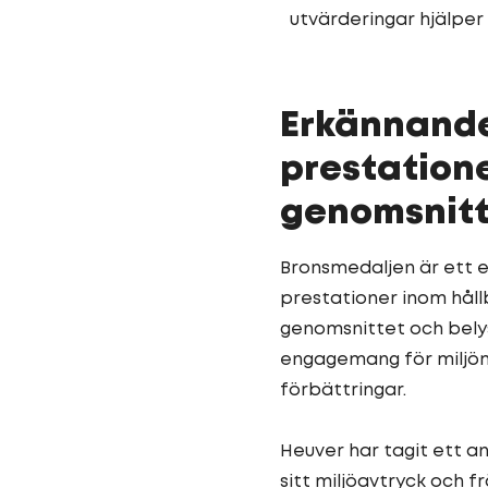
utvärderingar hjälper 
Erkännand
prestatione
genomsnitt
Bronsmedaljen är ett 
prestationer inom håll
genomsnittet och bel
engagemang för miljömä
förbättringar.
Heuver har tagit ett ant
sitt miljöavtryck och 