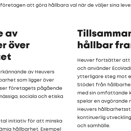
företagen att göra hållbara val när de väljer sina leve
e av
Tillsamman
r över
hållbar fr
et
Heuver fortsätter att
och använder EcoVadis
erkännande av Heuvers
ytterligare steg mot 
barhet som ligger över
Stödet från hållbarhe
yser företagets pågående
med sin omfattande k
ssiga, sociala och etiska
spelar en avgörande r
Heuvers hållbarhetsst
kontinuerlig utveckling
al initiativ för att minska
och samhälle.
främja hållbarhet. Exempel