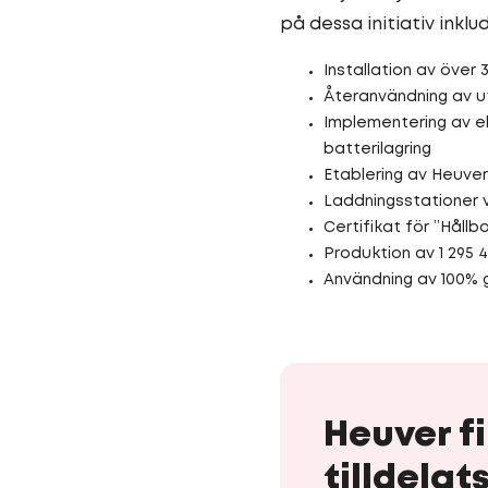
på dessa initiativ inklu
Installation av över 
Återanvändning av u
Implementering av el
batterilagring
Etablering av Heuv
Laddningsstationer vid
Certifikat för ”Håll
Produktion av 1 295 
Användning av 100% 
Heuver fi
tilldelat