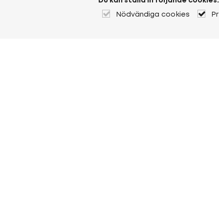
Du kan ställa in följande cookies:
Nödvändiga cookies
P
Om Heuver
Om Heuver
Historik
Mer Om Heuver
Min Heuver