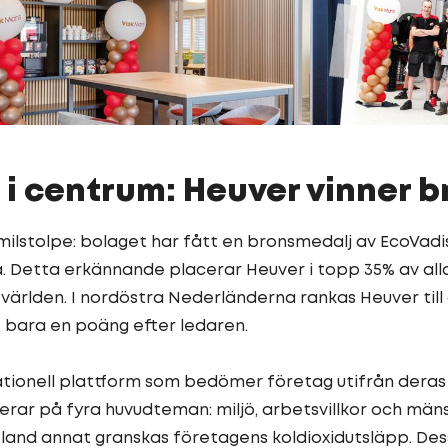
 i centrum: Heuver vinner 
 milstolpe: bolaget har fått en bronsmedalj av EcoVadi
. Detta erkännande placerar Heuver i topp 35% av all
 världen. I nordöstra Nederländerna rankas Heuver t
, bara en poäng efter ledaren.
ationell plattform som bedömer företag utifrån dera
ar på fyra huvudteman: miljö, arbetsvillkor och mänsk
 Bland annat granskas företagens koldioxidutsläpp. D