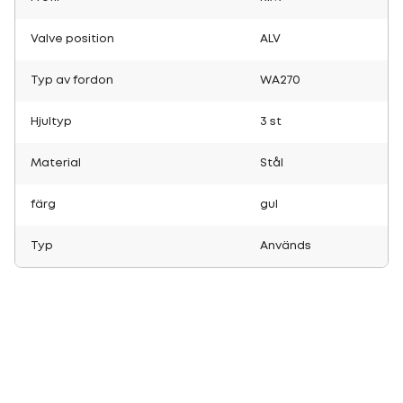
Valve position
ALV
Typ av fordon
WA270
Hjultyp
3 st
Material
Stål
färg
gul
Typ
Används