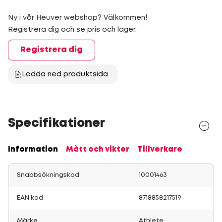
Ny i vår Heuver webshop? Välkommen!
Registrera dig och se pris och lager.
Registrera dig
Ladda ned produktsida
Specifikationer
Information
Mått och vikter
Tillverkare
Snabbsökningskod
10001463
EAN kod
8718858217519
Märke
Athlete