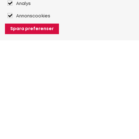
Analys
Annonscookies
Spara preferenser
Om Heuver
Om Heuver
Historik
Mer Om Heuver