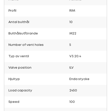
Profil
RIM
Antal bulthål
10
Bulthålsutförande
M22
Number of vent holes
5
Typ av ventil
V3.20.4
Valve position
ILV
Hjultyp
Enda stycke
Load capacity
2450
Speed
100