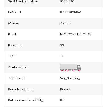
Snabbsökningskod
10001530
EAN kod
8718858217847
Märke
Aeolus
Profil
NEO CONSTRUCT G
Ply rating
22
TL/TT
TL
Axelposition
Tillämpning
Väg/terräng
Radial/diagonal
Radial
Rekommenderad fälg
8.5