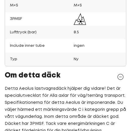
M+S
M+S
3PMSF
Lufttryck (bar)
8.5
Include inner tube
ingen
Typ
Ny
Om detta däck
Detta Aeolus lastvagnsdäck hjälper dig vidare! Det är
specialutvecklat för Alla axlar för väg/terräng transport.
Specifikationerna för detta Aeolus är imponerande. Du
väljer härmed ett märkningsvärde C i kategorin grepp på
vått vägunderlag. Inom detta område är däcket god.
Däcket har 3PMSF. Tack vare energimärkningen C är
däcket fördelaktig för din bränsleförbrukning.