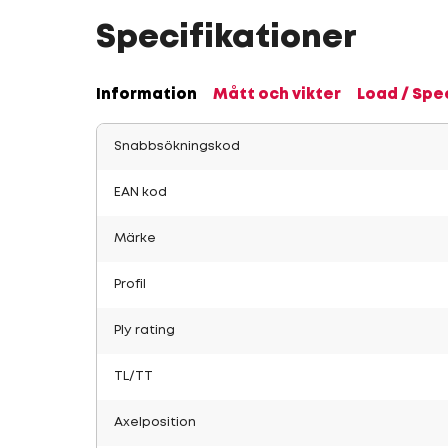
Specifikationer
Information
Mått och vikter
Load / Spe
Snabbsökningskod
EAN kod
Märke
Profil
Ply rating
TL/TT
Axelposition