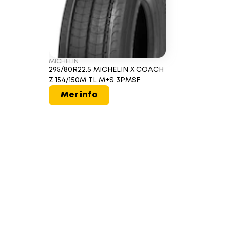
MICHELIN
295/80R22.5 MICHELIN X COACH
Z 154/150M TL M+S 3PMSF
Mer info