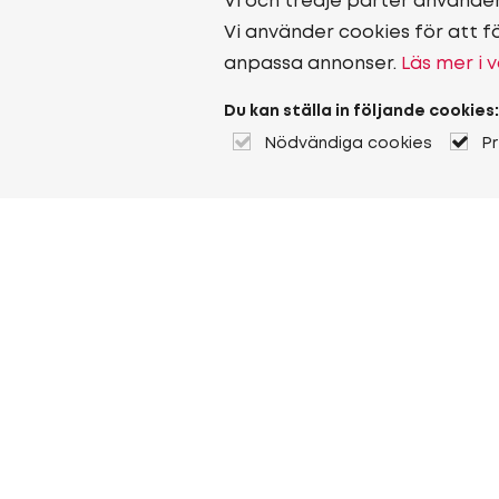
Vi och tredje parter använde
Vi använder cookies för att f
anpassa annonser.
Läs mer i v
Du kan ställa in följande cookies:
Nödvändiga cookies
P
Om Heuver
Om Heuver
Historik