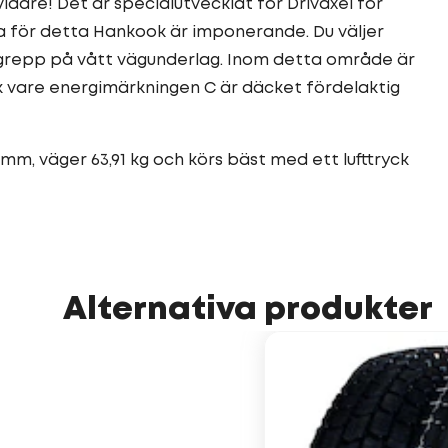
dare! Det är specialutvecklat för Drivaxel för
na för detta Hankook är imponerande. Du väljer
 grepp på vått vägunderlag. Inom detta område är
k vare energimärkningen C är däcket fördelaktig
mm, väger 63,91 kg och körs bäst med ett lufttryck
Alternativa produkter