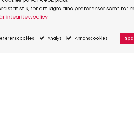
r cookies på vår webbplats.
öra statistik, för att lagra dina preferenser samt för 
år integritetspolicy
referenscookies
Analys
Annonscookies
Spa