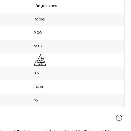
Långdistans
Radial
9.00
M+S
8.5
ingen
Ny