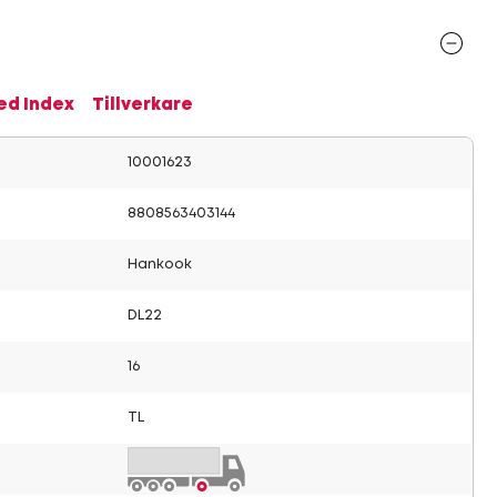
ed Index
Tillverkare
10001623
8808563403144
Hankook
DL22
16
TL