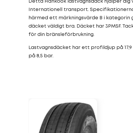
Detta Hankook lastvagnsdäck hjälper dig vi
Internationell transport. Specifikationer
härmed ett märkningsvärde B i kategorin
däcket väldigt bra. Däcket har 3PMSF. Tac
för din bränsleförbrukning.
Lastvagnsdäcket har ett profildjup på 17,9 
på 8,5 bar.