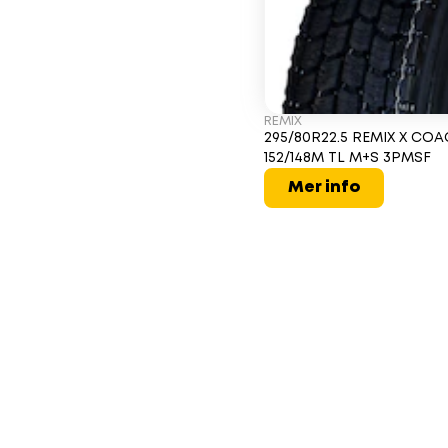
REMIX
295/80R22.5 REMIX X COA
152/148M TL M+S 3PMSF
Mer info