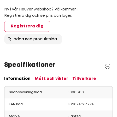
Ny i vår Heuver webshop? Välkommen!
Registrera dig och se pris och lager.
Registrera dig
Ladda ned produktsida
Specifikationer
Information
Mått och vikter
Tillverkare
Snabbsökningskod
10001700
EAN kod
8720246213294
Märke
Jantsa