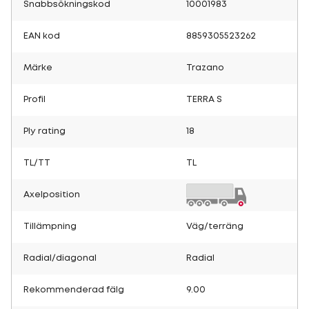
Snabbsökningskod
10001983
EAN kod
8859305523262
Märke
Trazano
Profil
TERRA S
Ply rating
18
TL/TT
TL
Axelposition
Tillämpning
Väg/terräng
Radial/diagonal
Radial
Rekommenderad fälg
9.00