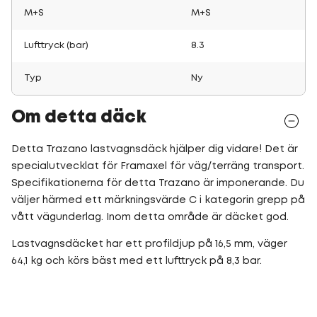
M+S
M+S
Lufttryck (bar)
8.3
Typ
Ny
Om detta däck
Detta Trazano lastvagnsdäck hjälper dig vidare! Det är
specialutvecklat för Framaxel för väg/terräng transport.
Specifikationerna för detta Trazano är imponerande. Du
väljer härmed ett märkningsvärde C i kategorin grepp på
vått vägunderlag. Inom detta område är däcket god.
Lastvagnsdäcket har ett profildjup på 16,5 mm, väger
64,1 kg och körs bäst med ett lufttryck på 8,3 bar.