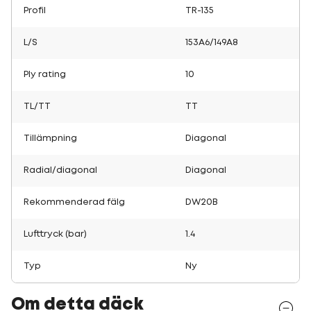
Profil
TR-135
L/S
153A6/149A8
Ply rating
10
TL/TT
TT
Tillämpning
Diagonal
Radial/diagonal
Diagonal
Rekommenderad fälg
DW20B
Lufttryck (bar)
1.4
Typ
Ny
Om detta däck