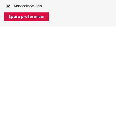
Annonscookies
Spara preferenser
Om Heuver
Om Heuver
Historik
Mer Om Heuver
Min Heuver