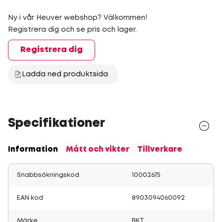
Ny i vår Heuver webshop? Välkommen!
Registrera dig och se pris och lager.
Registrera dig
Ladda ned produktsida
Specifikationer
Information
Mått och vikter
Tillverkare
Snabbsökningskod
10002675
EAN kod
8903094060092
Märke
BKT