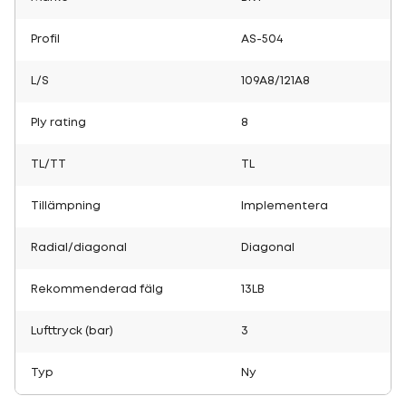
Profil
AS-504
L/S
109A8/121A8
Ply rating
8
TL/TT
TL
Tillämpning
Implementera
Radial/diagonal
Diagonal
Rekommenderad fälg
13LB
Lufttryck (bar)
3
Typ
Ny