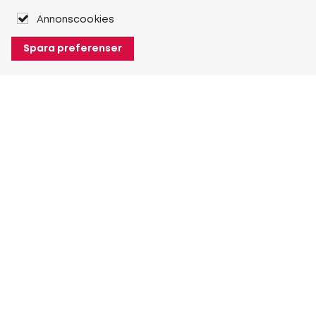
Annonscookies
Spara preferenser
Om Heuver
Om Heuver
Historik
Mer Om Heuver
Min Heuver