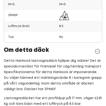
M+S
M+S
3PMSF
Lufttryck (bar)
8.5
Typ
Ny
Om detta däck
Detta Hankook lastvagnsdäck hjälper dig vidare! Det är
specialutvecklat för Framaxel för väg/terräng transport.
Specifikationerna för detta Hankook är imponerande.
Du väljer härmed ett märkningsvärde B i kategorin grepp
på vått vägunderlag. Inom detta område är däcket
väldigt bra. Däcket har 3PMSF.
Lastvagnsdäcket har ett profildjup på 17 mm, väger 62,81
kg och körs bäst med ett lufttryck på 8,5 bar.