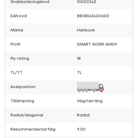
Snabbsökningskod
10003362
EAN kod
8808563400600
Märke
Hankook
Profil
SMART WORK AM09
Ply rating
18
TL/TT
TL
Axelposition
Tillämpning
Väg/terräng
Radial/diagonal
Radial
Rekommenderad fälg
9.00