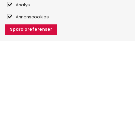
Analys
Annonscookies
Spara preferenser
Om Heuver
Om Heuver
Historik
Mer Om Heuver
Min Heuver
Logga in
Registrera dig