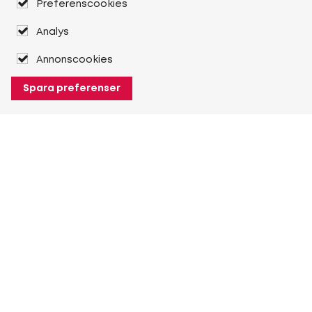
Preferenscookies
Analys
Annonscookies
Spara preferenser
Om Heuver
Om Heuver
Historik
Mer Om Heuver
Min Heuver
Logga in
Registrera dig