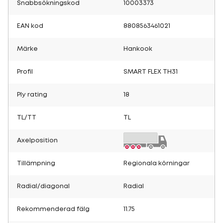
Snabbsökningskod
10003373
EAN kod
8808563461021
Märke
Hankook
Profil
SMART FLEX TH31
Ply rating
18
TL/TT
TL
Axelposition
Tillämpning
Regionala körningar
Radial/diagonal
Radial
Rekommenderad fälg
11.75