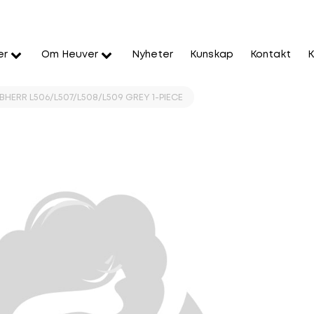
er
Om Heuver
Nyheter
Kunskap
Kontakt
K
EBHERR L506/L507/L508/L509 GREY 1-PIECE