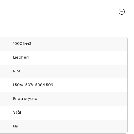
10003443
Liebherr
RIM
L506/L507/L508/L509
Enda stycke
Stål
Ny