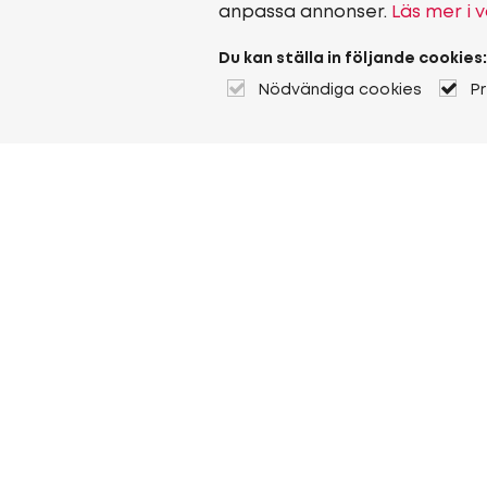
anpassa annonser.
Läs mer i v
Du kan ställa in följande cookies:
Nödvändiga cookies
P
Om Heuver
Om Heuver
Historik
Mer Om Heuver