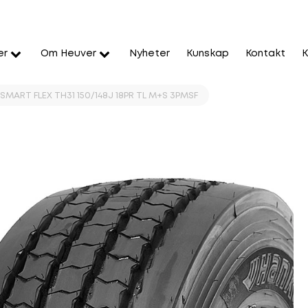
er
Om Heuver
Nyheter
Kunskap
Kontakt
K
SMART FLEX TH31 150/148J 18PR TL M+S 3PMSF