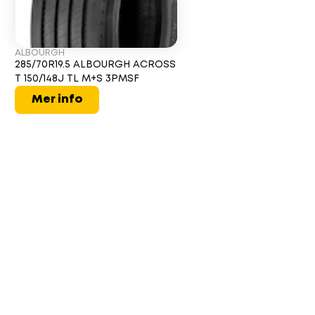
ALBOURGH
285/70R19.5 ALBOURGH ACROSS
T 150/148J TL M+S 3PMSF
Mer info