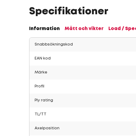
Specifikationer
Information
Mått och vikter
Load / Spe
Snabbsökningskod
EAN kod
Märke
Profil
Ply rating
TL/TT
Axelposition