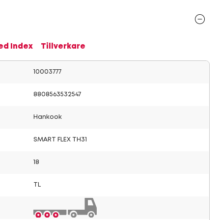
ed Index
Tillverkare
10003777
8808563532547
Hankook
SMART FLEX TH31
18
TL