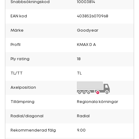
Snabbsökningskod
10003814
EAN kod
4038526070968
Märke
Goodyear
Profil
KMAX D A
Ply rating
18
TL/TT
TL
Axelposition
Tillämpning
Regionala körningar
Radial/diagonal
Radial
Rekommenderad fälg
9.00