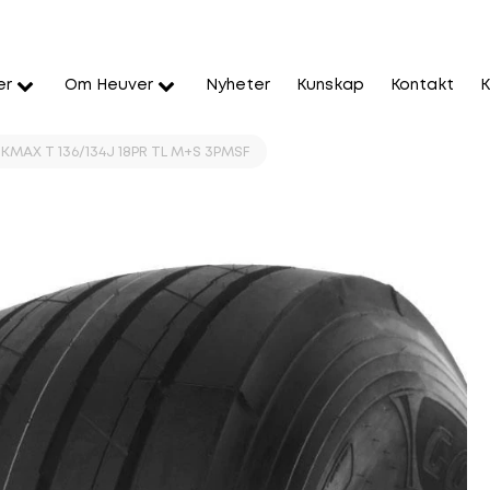
er
Om Heuver
Nyheter
Kunskap
Kontakt
K
KMAX T 136/134J 18PR TL M+S 3PMSF