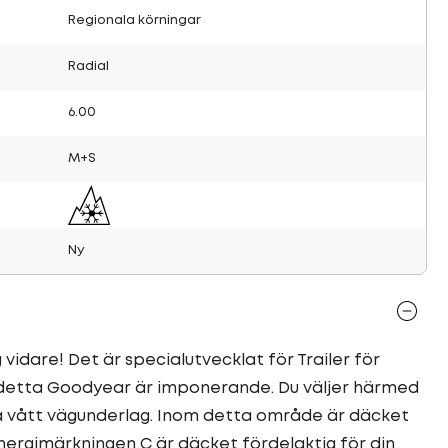
Regionala körningar
Radial
6.00
M+S
Ny
idare! Det är specialutvecklat för Trailer för
r detta Goodyear är imponerande. Du väljer härmed
å vått vägunderlag. Inom detta område är däcket
energimärkningen C är däcket fördelaktig för din