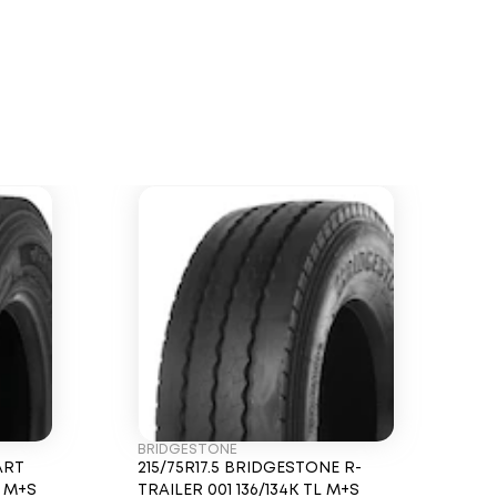
BRIDGESTONE
ART
215/75R17.5 BRIDGESTONE R-
L M+S
TRAILER 001 136/134K TL M+S