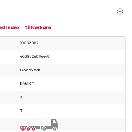
ed Index
Tillverkare
10003882
4038526096449
Goodyear
KMAX T
18
TL