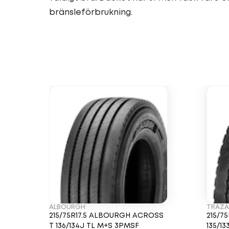
bränsleförbrukning.
ALBOURGH
TRAZ
215/75R17.5 ALBOURGH ACROSS
215/7
T 136/134J TL M+S 3PMSF
135/1