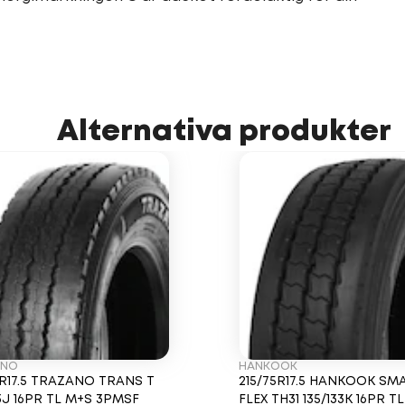
Alternativa produkter
ANO
HANKOOK
5R17.5 TRAZANO TRANS T
215/75R17.5 HANKOOK SM
33J 16PR TL M+S 3PMSF
FLEX TH31 135/133K 16PR T