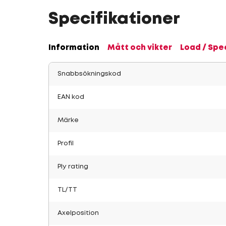
Specifikationer
Information
Mått och vikter
Load / Spe
Snabbsökningskod
EAN kod
Märke
Profil
Ply rating
TL/TT
Axelposition