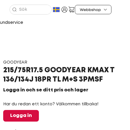
undservice
GOODYEAR
215/75R17.5 GOODYEAR KMAX T
136/134J 18PR TL M+S 3PMSF
Logga in och se ditt pris och lager
Har du redan ett konto? Välkommen tillbaka!
Logga in