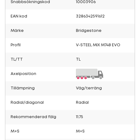
Snabbsökningskod
10003906
EAN kod
3286342591612
Märke
Bridgestone
Profil
V-STEEL MIX M748 EVO
TL/TT
TL
Axelposition
Tillämpning
Väg/terräng
Radial/diagonal
Radial
Rekommenderad fälg
11.75
M+S
M+S