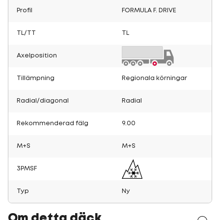
Profil
FORMULA F. DRIVE
TL/TT
TL
Axelposition
Tillämpning
Regionala körningar
Radial/diagonal
Radial
Rekommenderad fälg
9.00
M+S
M+S
3PMSF
Typ
Ny
Om detta däck