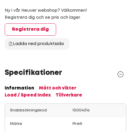
Ny i vår Heuver webshop? Välkommen!
Registrera dig och se pris och lager.
Registrera dig
Ladda ned produktsida
Specifikationer
Information
Mått och vikter
Load / Speed Index
Tillverkare
Snabbsökningskod
10004016
Märke
Pirelli