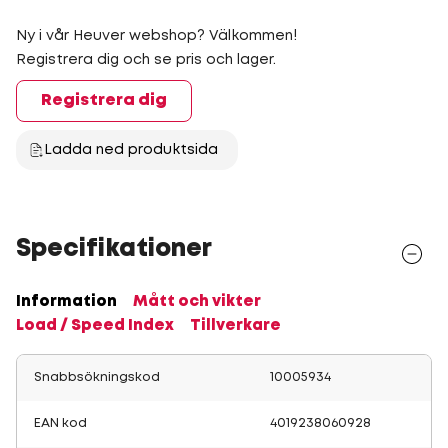
Ny i vår Heuver webshop? Välkommen!
Registrera dig och se pris och lager.
Registrera dig
Ladda ned produktsida
Specifikationer
Information
Mått och vikter
Load / Speed Index
Tillverkare
Snabbsökningskod
10005934
EAN kod
4019238060928