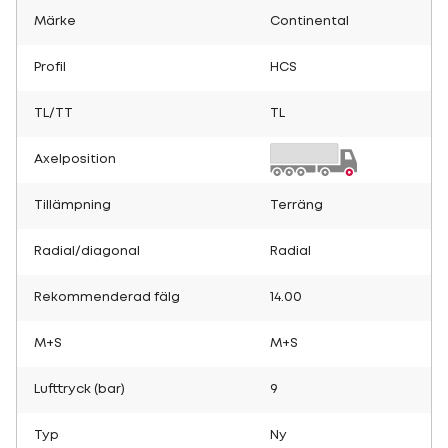
Märke
Continental
Profil
HCS
TL/TT
TL
Axelposition
Tillämpning
Terräng
Radial/diagonal
Radial
Rekommenderad fälg
14.00
M+S
M+S
Lufttryck (bar)
9
Typ
Ny