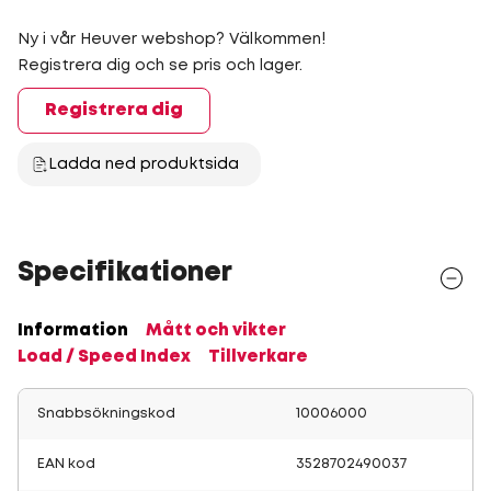
Ny i vår Heuver webshop? Välkommen!
Registrera dig och se pris och lager.
Registrera dig
Ladda ned produktsida
Specifikationer
Information
Mått och vikter
Load / Speed Index
Tillverkare
Snabbsökningskod
10006000
EAN kod
3528702490037