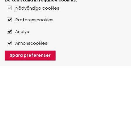
Du kan ställa in följande cookies:
Nödvändiga cookies
Preferenscookies
Analys
Annonscookies
Spara preferenser
Om Heuver
Om Heuver
Historik
Mer Om Heuver
Min Heuver