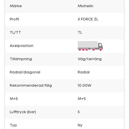
Märke
Michelin
Profil
X FORCE ZL
TL/TT
TL
Axelposition
Tillämpning
Väg/terräng
Radial/diagonal
Radial
Rekommenderad fälg
10.00W
M+S
M+S
Lufttryck (bar)
5
Typ
Ny