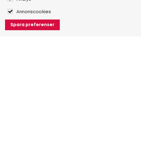
Annonscookies
Spara preferenser
Om Heuver
Om Heuver
Historik
Mer Om Heuver
Min Heuver
Logga in
Registrera dig
Mer Min Heuver