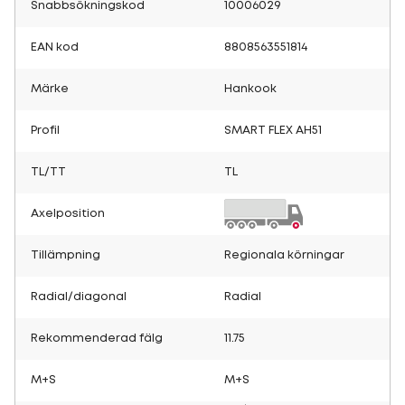
Snabbsökningskod
10006029
EAN kod
8808563551814
Märke
Hankook
Profil
SMART FLEX AH51
TL/TT
TL
Axelposition
Tillämpning
Regionala körningar
Radial/diagonal
Radial
Rekommenderad fälg
11.75
M+S
M+S