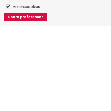
Annonscookies
Spara preferenser
Om Heuver
Om Heuver
Historik
Mer Om Heuver
Min Heuver