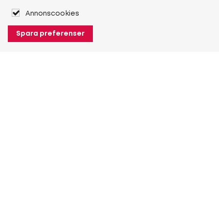
Annonscookies
Spara preferenser
Om Heuver
Om Heuver
Historik
Mer Om Heuver
Min Heuver