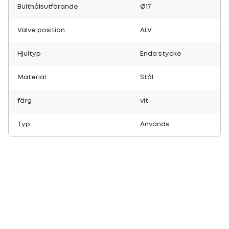
Bulthålsutförande
Ø17
Valve position
ALV
Hjultyp
Enda stycke
Material
Stål
färg
vit
Typ
Används