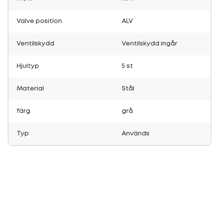
Valve position
ALV
Ventilskydd
Ventilskydd ingår
Hjultyp
5 st
Material
Stål
färg
grå
Typ
Används