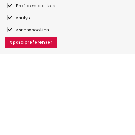
Preferenscookies
Analys
Annonscookies
Spara preferenser
Om Heuver
Om Heuver
Historik
Mer Om Heuver