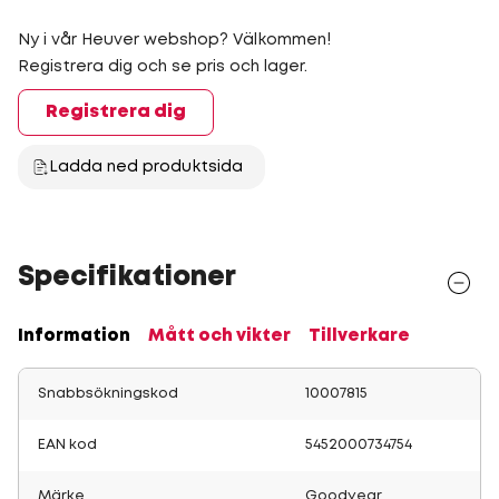
Ny i vår Heuver webshop? Välkommen!
Registrera dig och se pris och lager.
Registrera dig
Ladda ned produktsida
Specifikationer
Information
Mått och vikter
Tillverkare
Snabbsökningskod
10007815
EAN kod
5452000734754
Märke
Goodyear