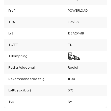
Profil
POWERLOAD
TRA
E-2/L-2
L/S
153A2/141B
TL/TT
TL
Tillämpning
Radial/diagonal
Radial
Rekommenderad fälg
11.00
Lufttryck (bar)
3.75
Typ
Ny