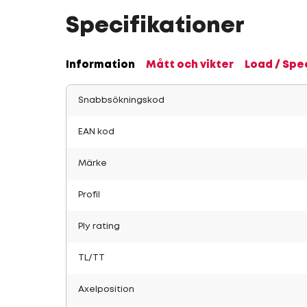
Specifikationer
Information
Mått och vikter
Load / Spe
Snabbsökningskod
EAN kod
Märke
Profil
Ply rating
TL/TT
Axelposition