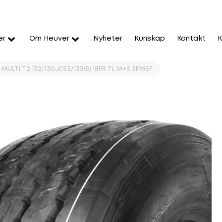
er
Om Heuver
Nyheter
Kunskap
Kontakt
K
 MULTI T2 132/130J(133/133G) 18PR TL M+S 3PMSF