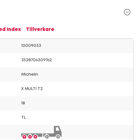
ed Index
Tillverkare
10009033
3528706309762
Michelin
X MULTI T2
18
TL