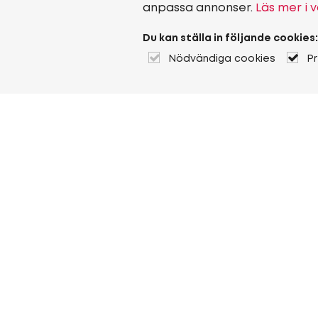
anpassa annonser.
Läs mer i v
Du kan ställa in följande cookies:
Nödvändiga cookies
P
Om Heuver
Om Heuver
Historik
Mer Om Heuver