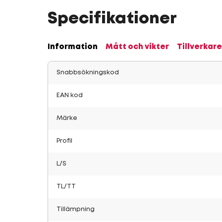
Specifikationer
Information
Mått och vikter
Tillverkare
Snabbsökningskod
EAN kod
Märke
Profil
L/S
TL/TT
Tillämpning