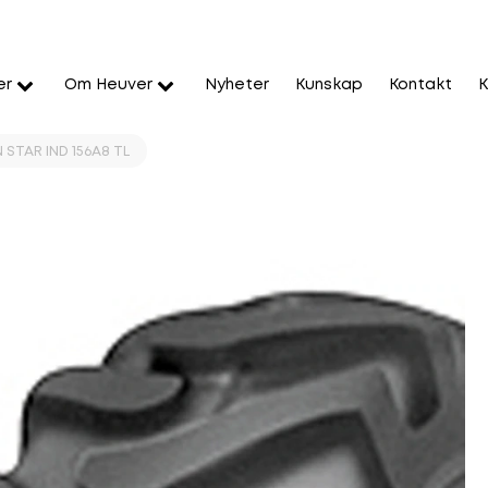
er
Om Heuver
Nyheter
Kunskap
Kontakt
K
STAR IND 156A8 TL