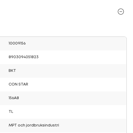
10009156
8903094051823
BKT
CON STAR
156A8
TL
MPT och jordbruksindustri