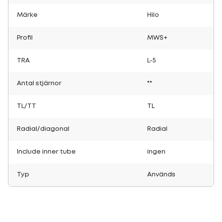
Märke
Hilo
Profil
MWS+
TRA
L-5
Antal stjärnor
**
TL/TT
TL
Radial/diagonal
Radial
Include inner tube
ingen
Typ
Används