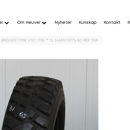
er
Om Heuver
Nyheter
Kunskap
Kontakt
K
BRIDGESTONE VGT 170E ** TL 24MM 100% NO REP 3165