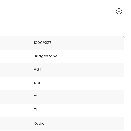
10009537
Bridgestone
VGT
170E
**
TL
Radial