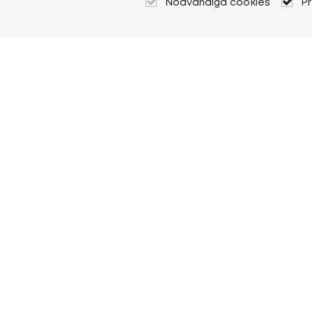
Nödvändiga cookies
P
Om Heuver
Om Heuver
Historik
Mer Om Heuver
Min Heuver