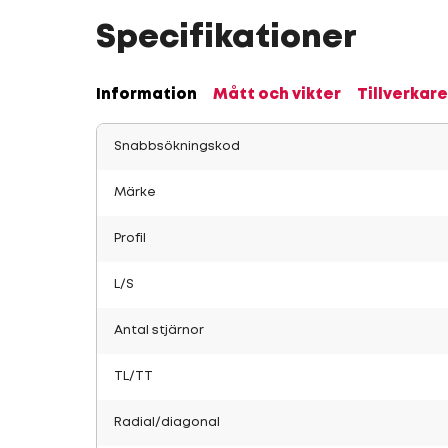
Specifikationer
Information
Mått och vikter
Tillverkare
Snabbsökningskod
Märke
Profil
L/S
Antal stjärnor
TL/TT
Radial/diagonal