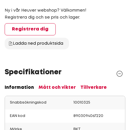
Ny i vår Heuver webshop? Välkommen!
Registrera dig och se pris och lager.
Registrera dig
Ladda ned produktsida
Specifikationer
Information
Mått och vikter
Tillverkare
Snabbsökningskod
10010325
EAN kod
8903094067220
Märke
BKT