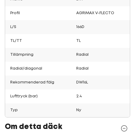
Profil
AGRIMAX V-FLECTO
L/S
166D
TL/TT
TL
Tillämpning
Radial
Radial/diagonal
Radial
Rekommenderad fälg
DW16L
Lufttryck (bar)
2.4
Typ
Ny
Om detta däck