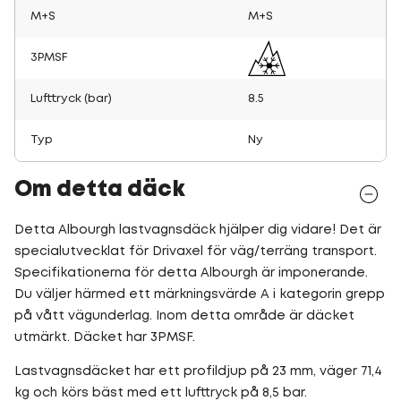
M+S
M+S
3PMSF
Lufttryck (bar)
8.5
Typ
Ny
Om detta däck
Detta Albourgh lastvagnsdäck hjälper dig vidare! Det är
specialutvecklat för Drivaxel för väg/terräng transport.
Specifikationerna för detta Albourgh är imponerande.
Du väljer härmed ett märkningsvärde A i kategorin grepp
på vått vägunderlag. Inom detta område är däcket
utmärkt. Däcket har 3PMSF.
Lastvagnsdäcket har ett profildjup på 23 mm, väger 71,4
kg och körs bäst med ett lufttryck på 8,5 bar.