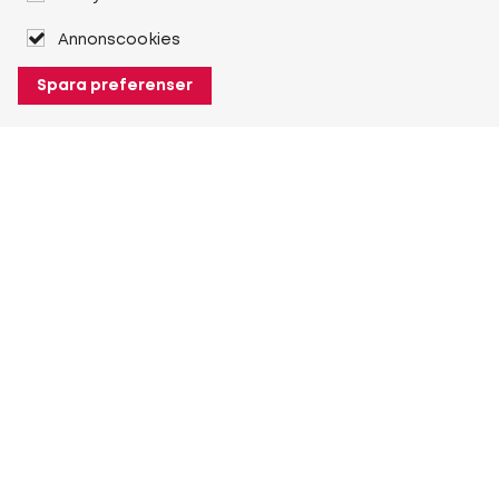
Annonscookies
Spara preferenser
Om Heuver
Om Heuver
Historik
Mer Om Heuver
Min Heuver
Logga in
Registrera dig
Mer Min Heuver