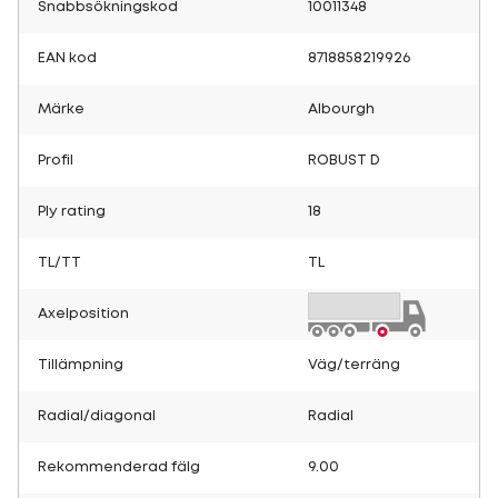
Snabbsökningskod
10011348
EAN kod
8718858219926
Märke
Albourgh
Profil
ROBUST D
Ply rating
18
TL/TT
TL
Axelposition
Tillämpning
Väg/terräng
Radial/diagonal
Radial
Rekommenderad fälg
9.00