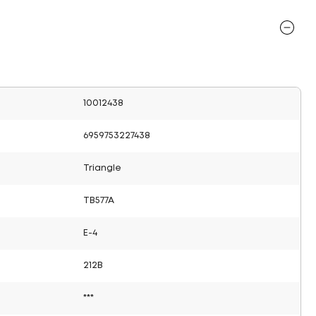
10012438
6959753227438
Triangle
TB577A
E-4
212B
***