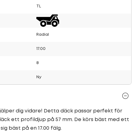
TL
Radial
17.00
8
Ny
jälper dig vidare! Detta däck passar perfekt för
ck ett profildjup på 57 mm. De körs bäst med ett
sig bäst på en 17.00 fälg.