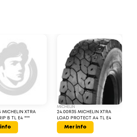
MICHELIN
MI
5 MICHELIN XTRA
24.00R35 MICHELIN XTRA
2
P B TL E4 ***
LOAD PROTECT A4 TL E4
LO
info
Mer info