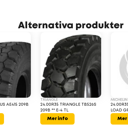
Alternativa produkter
TRIANGLE
MICHELIN
US AE415 209B
24.00R35 TRIANGLE TB526S
24.00R3
209B ** E-4 TL
LOAD GRI
Mer info
Mer 