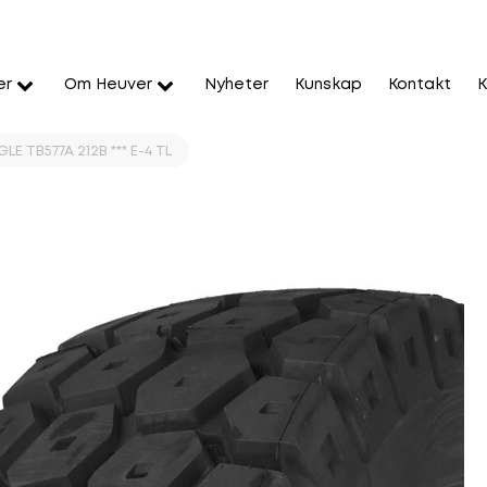
er
Om Heuver
Nyheter
Kunskap
Kontakt
K
E TB577A 212B *** E-4 TL