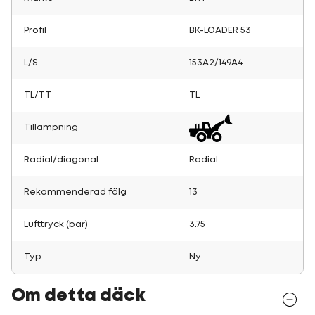
Profil
BK-LOADER 53
L/S
153A2/149A4
TL/TT
TL
Tillämpning
Radial/diagonal
Radial
Rekommenderad fälg
13
Lufttryck (bar)
3.75
Typ
Ny
Om detta däck