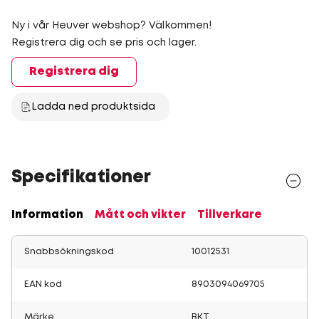
Ny i vår Heuver webshop? Välkommen!
Registrera dig och se pris och lager.
Registrera dig
Ladda ned produktsida
Specifikationer
Information
Mått och vikter
Tillverkare
Snabbsökningskod
10012531
EAN kod
8903094069705
Märke
BKT