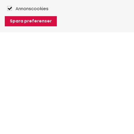
Annonscookies
Spara preferenser
Om Heuver
Om Heuver
Historik
Mer Om Heuver
Min Heuver