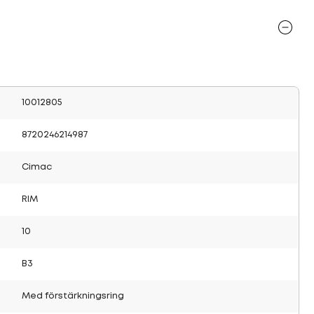
10012805
8720246214987
Cimac
RIM
10
B3
Med förstärkningsring