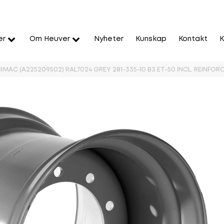
er
Om Heuver
Nyheter
Kunskap
Kontakt
K
IMAC (A225209502) RAL7024 GREY 281-335-10 B3 ET-50 INCL. REINFO