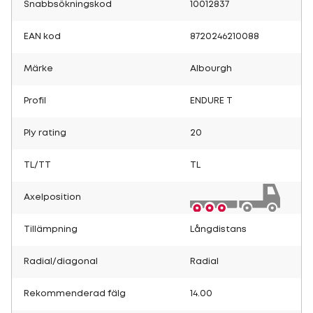
Snabbsökningskod
10012837
EAN kod
8720246210088
Märke
Albourgh
Profil
ENDURE T
Ply rating
20
TL/TT
TL
Axelposition
Tillämpning
Långdistans
Radial/diagonal
Radial
Rekommenderad fälg
14.00