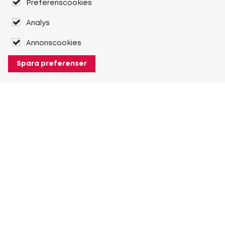
Preferenscookies
Analys
Annonscookies
Spara preferenser
Om Heuver
Om Heuver
Historik
Mer Om Heuver
Min Heuver
Logga in
Registrera dig