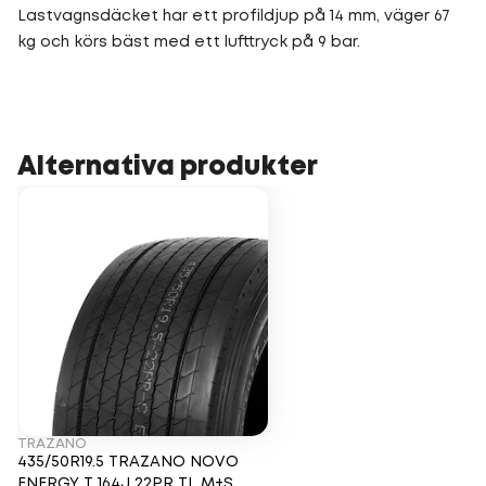
Lastvagnsdäcket har ett profildjup på 14 mm, väger 67
kg och körs bäst med ett lufttryck på 9 bar.
Alternativa produkter
TRAZANO
435/50R19.5 TRAZANO NOVO
ENERGY T 164J 22PR TL M+S