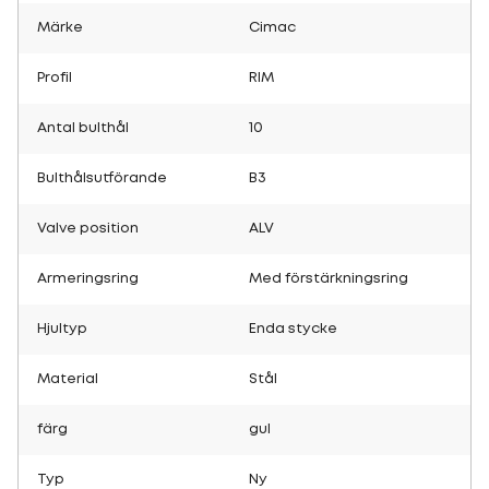
Märke
Cimac
Profil
RIM
Antal bulthål
10
Bulthålsutförande
B3
Valve position
ALV
Armeringsring
Med förstärkningsring
Hjultyp
Enda stycke
Material
Stål
färg
gul
Typ
Ny