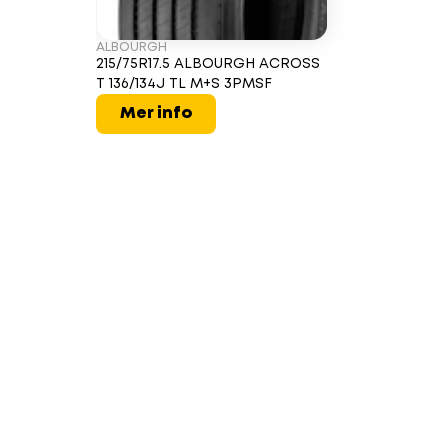
ALBOURGH
215/75R17.5 ALBOURGH ACROSS
T 136/134J TL M+S 3PMSF
Mer info