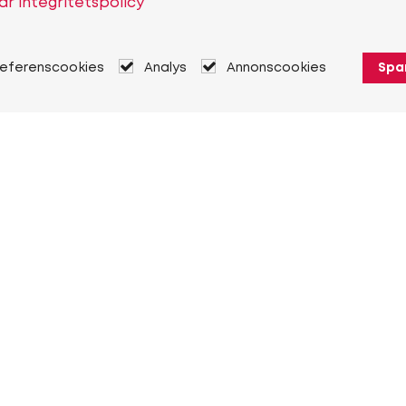
år integritetspolicy
referenscookies
Analys
Annonscookies
Spa