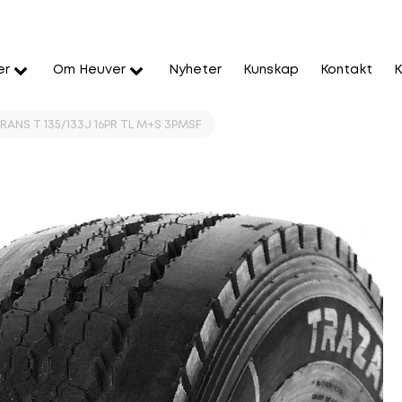
er
Om Heuver
Nyheter
Kunskap
Kontakt
K
RANS T 135/133J 16PR TL M+S 3PMSF