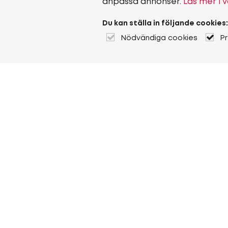
anpassa annonser.
Läs mer i v
Du kan ställa in följande cookies:
Nödvändiga cookies
P
Om Heuver
Om Heuver
Historik
Mer Om Heuver