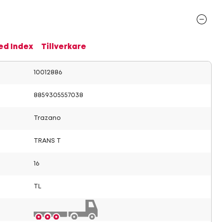
ed Index
Tillverkare
10012886
8859305557038
Trazano
TRANS T
16
TL