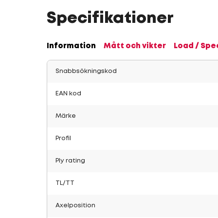
Specifikationer
Information
Mått och vikter
Load / Spe
Snabbsökningskod
EAN kod
Märke
Profil
Ply rating
TL/TT
Axelposition