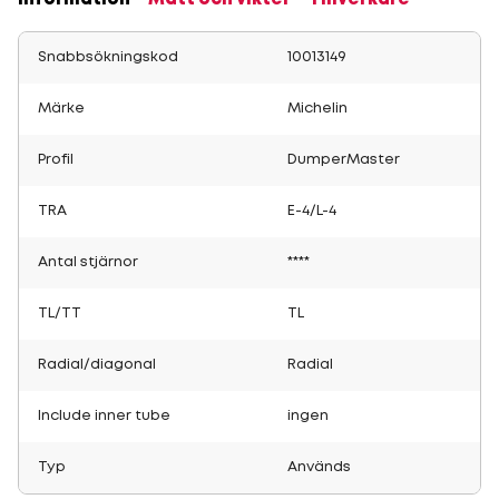
Information
Mått och vikter
Tillverkare
Snabbsökningskod
10013149
Märke
Michelin
Profil
DumperMaster
TRA
E-4/L-4
Antal stjärnor
****
TL/TT
TL
Radial/diagonal
Radial
Include inner tube
ingen
Typ
Används