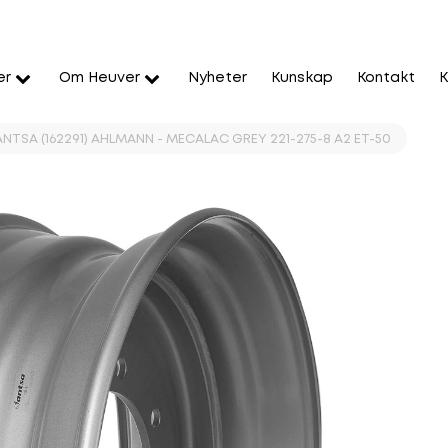
er
Om Heuver
Nyheter
Kunskap
Kontakt
K
ANTSA (162291) AHLMANN - MECALAC GREY 221-275-8 A2 ET-50