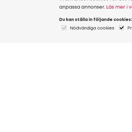
anpassa annonser.
Läs mer i v
Du kan ställa in följande cookies:
Nödvändiga cookies
P
Om Heuver
Om Heuver
Historik
Mer Om Heuver