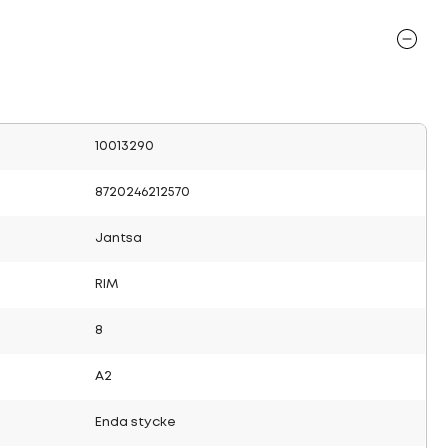
10013290
8720246212570
Jantsa
RIM
8
A2
Enda stycke