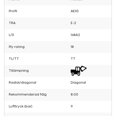
Profil
AEX5
TRA
E-2
L/S
168A2
Ply rating
18
TL/TT
TT
Tillämpning
Radial/diagonal
Diagonal
Rekommenderad fälg
8.00
Lufttryck (bar)
9