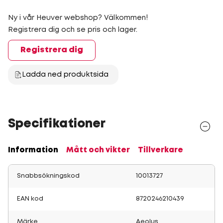
Ny i vår Heuver webshop? Välkommen!
Registrera dig och se pris och lager.
Registrera dig
Ladda ned produktsida
Specifikationer
Information
Mått och vikter
Tillverkare
Snabbsökningskod
10013727
EAN kod
8720246210439
Märke
Aeolus