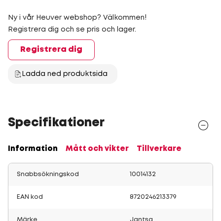
Ny i vår Heuver webshop? Välkommen!
Registrera dig och se pris och lager.
Registrera dig
Ladda ned produktsida
Specifikationer
Information
Mått och vikter
Tillverkare
Snabbsökningskod
10014132
EAN kod
8720246213379
Märke
Jantsa