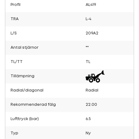
Profil
AL419
TRA
L-4
L/S
209A2
Antal stjärnor
**
TL/TT
TL
Tillämpning
Radial/diagonal
Radial
Rekommenderad fälg
22.00
Lufttryck (bar)
6.5
Typ
Ny