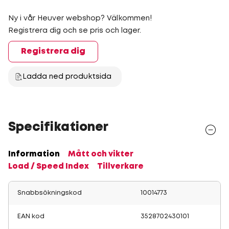
Ny i vår Heuver webshop? Välkommen!
Registrera dig och se pris och lager.
Registrera dig
Ladda ned produktsida
Specifikationer
Information
Mått och vikter
Load / Speed Index
Tillverkare
Snabbsökningskod
10014773
EAN kod
3528702430101