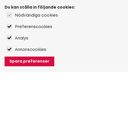
Du kan ställa in följande cookies:
Nödvändiga cookies
Preferenscookies
Analys
Annonscookies
Spara preferenser
Om Heuver
Om Heuver
Historik
Mer Om Heuver