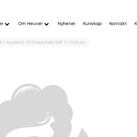
er
Om Heuver
Nyheter
Kunskap
Kontakt
K
T ALLIANCE 331 150A8/148B 12PR TL 100% DA