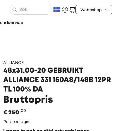
undservice
ALLIANCE
48x31.00-20 GEBRUIKT
ALLIANCE 331 150A8/148B 12PR
TL 100% DA
Bruttopris
00
€
250
Pris för login