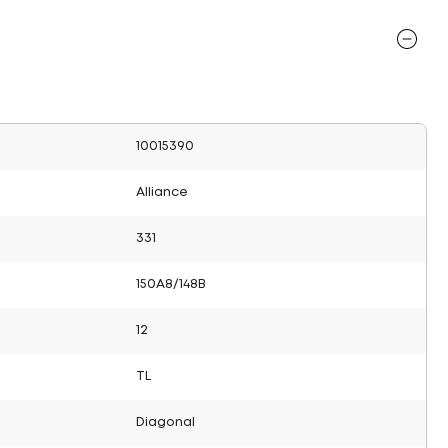
10015390
Alliance
331
150A8/148B
12
TL
Diagonal