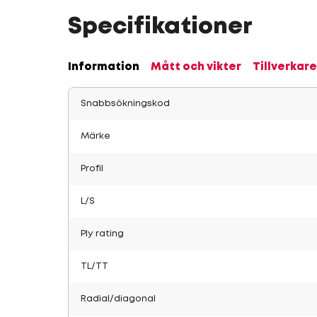
Specifikationer
Information
Mått och vikter
Tillverkare
Snabbsökningskod
Märke
Profil
L/S
Ply rating
TL/TT
Radial/diagonal