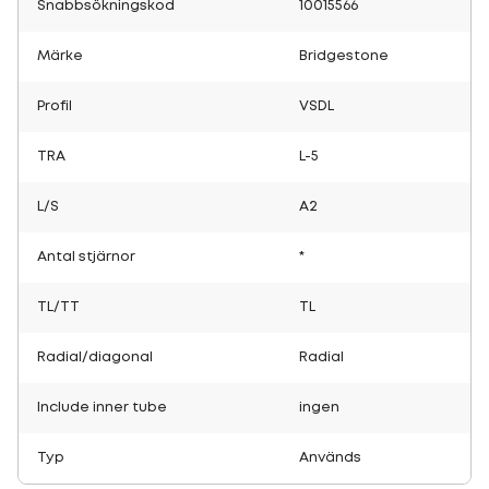
Snabbsökningskod
10015566
Märke
Bridgestone
Profil
VSDL
TRA
L-5
L/S
A2
Antal stjärnor
*
TL/TT
TL
Radial/diagonal
Radial
Include inner tube
ingen
Typ
Används