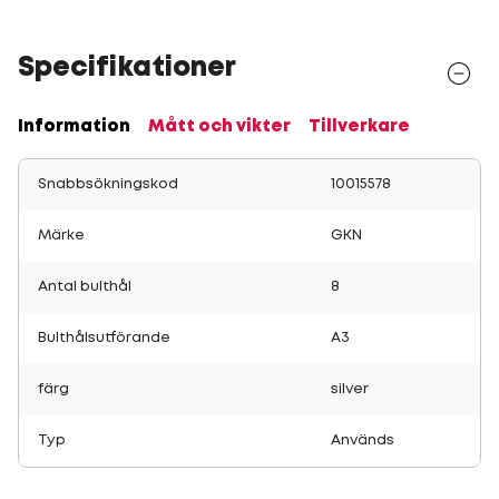
Specifikationer
Information
Mått och vikter
Tillverkare
Snabbsökningskod
10015578
Märke
GKN
Antal bulthål
8
Bulthålsutförande
A3
färg
silver
Typ
Används