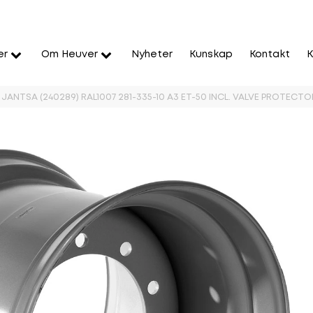
er
Om Heuver
Nyheter
Kunskap
Kontakt
K
JANTSA (240289) RAL1007 281-335-10 A3 ET-50 INCL. VALVE PROTECTO