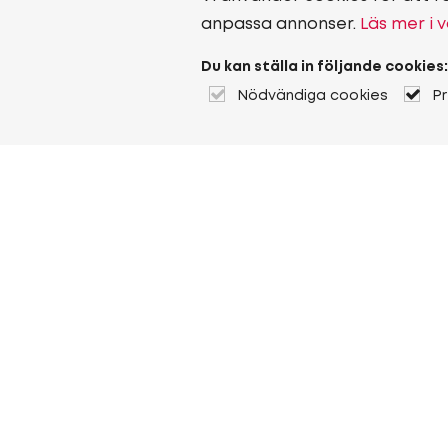
anpassa annonser.
Läs mer i v
Du kan ställa in följande cookies:
Nödvändiga cookies
P
Om Heuver
Om Heuver
Historik
Mer Om Heuver