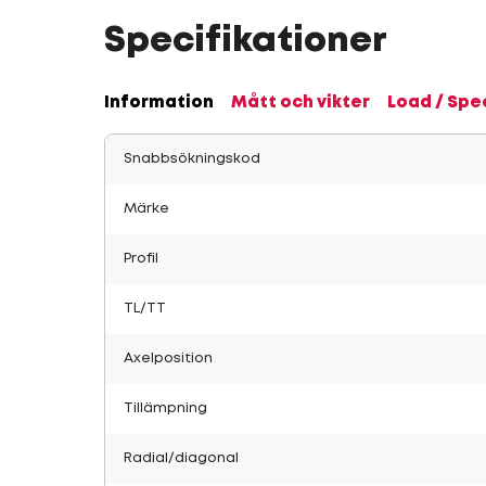
Specifikationer
Information
Mått och vikter
Load / Spe
Snabbsökningskod
Märke
Profil
TL/TT
Axelposition
Tillämpning
Radial/diagonal