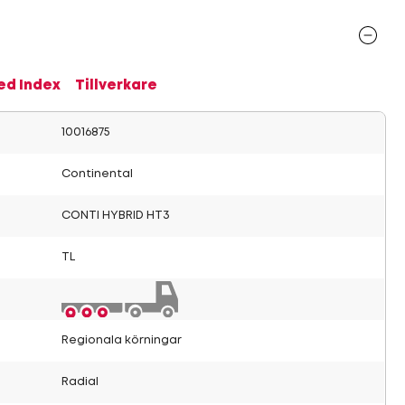
ed Index
Tillverkare
10016875
Continental
CONTI HYBRID HT3
TL
Regionala körningar
Radial