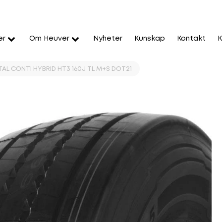
er
Om Heuver
Nyheter
Kunskap
Kontakt
K
TAL CONTI HYBRID HT3 160J TL M+S DOT21